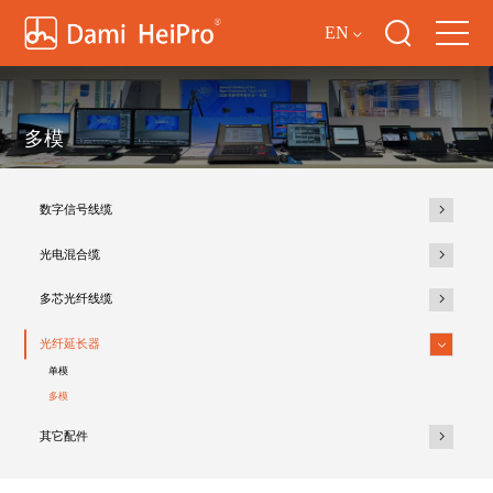
EN
多模
数字信号线缆
光电混合缆
多芯光纤线缆
光纤延长器
单模
多模
其它配件